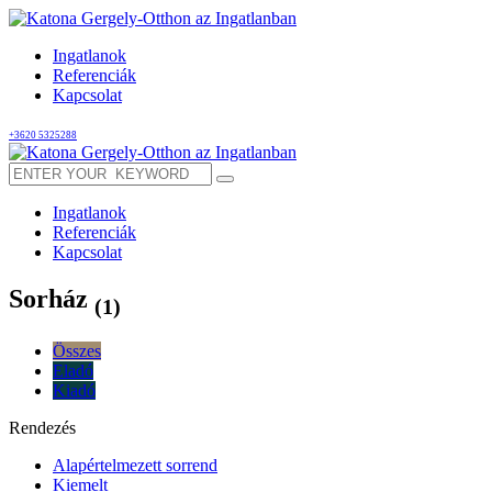
Ingatlanok
Referenciák
Kapcsolat
+3620 5325288
Ingatlanok
Referenciák
Kapcsolat
Sorház
(1)
Összes
Eladó
Kiadó
Rendezés
Alapértelmezett sorrend
Kiemelt