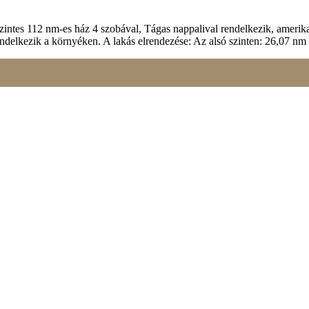
szintes 112 nm-es ház 4 szobával, Tágas nappalival rendelkezik, ameri
al rendelkezik a környéken. A lakás elrendezése: Az alsó szinten: 26,07