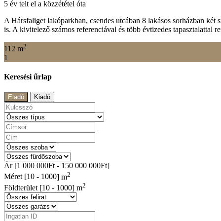
5 év telt el a közzététel óta
A Hársfaliget lakóparkban, csendes utcában 8 lakásos sorházban két 
is. A kivitelező számos referenciával és több évtizedes tapasztalatt
2
112 m
1
Keresési űrlap
Eladó
Kiadó
Ár [
1 000 000Ft
-
150 000 000Ft
]
2
Méret [
10
-
1000
] m
2
Földterület [
10
-
1000
] m