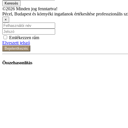
Keresés
©2026 Minden jog fenntartva!
Pécel, Budapest és környéki ingatlanok értékesítése professzionális sz
×
Emlékezzen rám
Elveszett jelszó
Bejelentkezés
Összehasonlítás