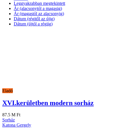
Leggyakrabban megtekintett
Ár (alacsonytól a magasig)
Ár (magastól az alacsonyig)
Dátum (régitől az újig)
Dátum (újtól a régiig)
Eladó
XVI.kerületben modern sorház
87.5 M Ft
Sorház
Katona Gergely