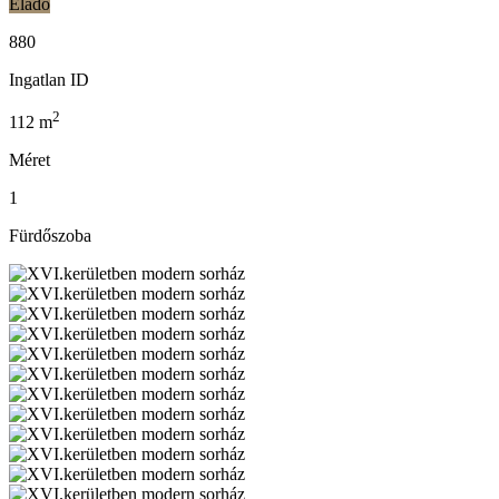
Eladó
880
Ingatlan ID
2
112
m
Méret
1
Fürdőszoba