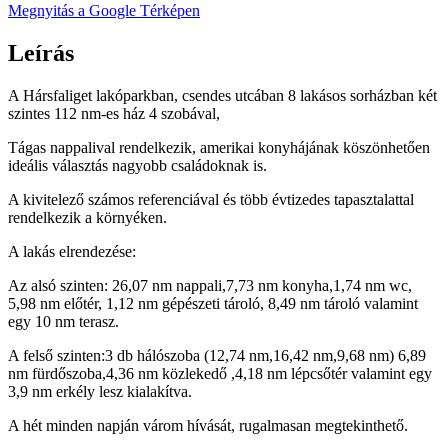
Megnyitás a Google Térképen
Leírás
A Hársfaliget lakóparkban, csendes utcában 8 lakásos sorházban két
szintes 112 nm-es ház 4 szobával,
Tágas nappalival rendelkezik, amerikai konyhájának köszönhetően
ideális választás nagyobb családoknak is.
A kivitelező számos referenciával és több évtizedes tapasztalattal
rendelkezik a környéken.
A lakás elrendezése:
Az alsó szinten: 26,07 nm nappali,7,73 nm konyha,1,74 nm wc,
5,98 nm előtér, 1,12 nm gépészeti tároló, 8,49 nm tároló valamint
egy 10 nm terasz.
A felső szinten:3 db hálószoba (12,74 nm,16,42 nm,9,68 nm) 6,89
nm fürdőszoba,4,36 nm közlekedő ,4,18 nm lépcsőtér valamint egy
3,9 nm erkély lesz kialakítva.
A hét minden napján várom hívását, rugalmasan megtekinthető.