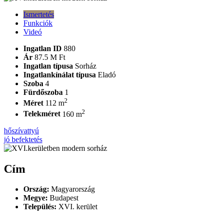
Ismertetés
Funkciók
Videó
Ingatlan ID
880
Ár
87.5 M Ft
Ingatlan típusa
Sorház
Ingatlankínálat típusa
Eladó
Szoba
4
Fürdőszoba
1
2
Méret
112 m
2
Telekméret
160 m
hőszívattyú
jó befektetés
Cím
Ország:
Magyarország
Megye:
Budapest
Település:
XVI. kerület