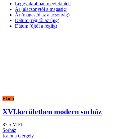
Leggyakrabban megtekintett
Ár (alacsonytól a magasig)
Ár (magastól az alacsonyig)
Dátum (régitől az újig)
Dátum (újtól a régiig)
Eladó
XVI.kerületben modern sorház
87.5 M Ft
Sorház
Katona Gergely