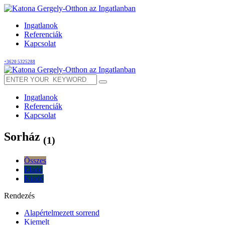
Ingatlanok
Referenciák
Kapcsolat
+3620 5325288
Ingatlanok
Referenciák
Kapcsolat
Sorház
(1)
Összes
Eladó
Kiadó
Rendezés
Alapértelmezett sorrend
Kiemelt