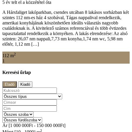
5 év telt el a közzététel óta
A Hársfaliget lakóparkban, csendes utcában 8 lakásos sorházban két
szintes 112 nm-es ház 4 szobával, Tágas nappalival rendelkezik,
amerikai konyhájának köszönhetően ideális választás nagyobb
családoknak is. A kivitelező számos referenciával és több évtizedes
tapasztalattal rendelkezik a környéken. A lakás elrendezése: Az alsó
szinten: 26,07 nm nappali,7,73 nm konyha,1,74 nm wc, 5,98 nm
előtér, 1,12 nm […]
2
112 m
1
Keresési űrlap
Eladó
Kiadó
Ár [
1 000 000Ft
-
150 000 000Ft
]
2