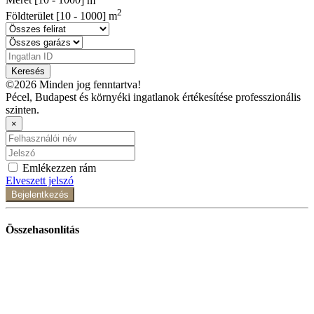
Méret [
10
-
1000
] m
2
Földterület [
10
-
1000
] m
Keresés
©2026 Minden jog fenntartva!
Pécel, Budapest és környéki ingatlanok értékesítése professzionális
szinten.
×
Emlékezzen rám
Elveszett jelszó
Bejelentkezés
Összehasonlítás