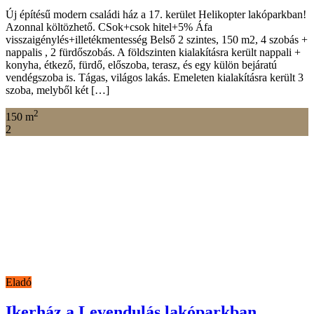
Új építésű modern családi ház a 17. kerület Helikopter lakóparkban!
Azonnal költözhető. CSok+csok hitel+5% Áfa
visszaigénylés+illetékmentesség Belső 2 szintes, 150 m2, 4 szobás +
nappalis , 2 fürdőszobás. A földszinten kialakításra került nappali +
konyha, étkező, fürdő, előszoba, terasz, és egy külön bejáratú
vendégszoba is. Tágas, világos lakás. Emeleten kialakításra került 3
szoba, melyből két […]
2
150 m
2
Eladó
Ikerház a Levendulás lakóparkban