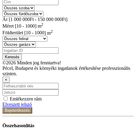
Ár [
1 000 000Ft
-
150 000 000Ft
]
2
Méret [
10
-
1000
] m
2
Földterület [
10
-
1000
] m
Keresés
©2026 Minden jog fenntartva!
Pécel, Budapest és környéki ingatlanok értékesítése professzionális
szinten.
×
Emlékezzen rám
Elveszett jelszó
Bejelentkezés
Összehasonlítás