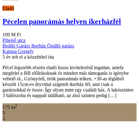
Eladó
Pécelen panorámás helyen ikerházfél
109 M Ft
Pihenő utca
Beálló
Garázs
Ikerház
Önálló garázs
Katona Gergely
5 év telt el a közzététel óta
Pécel legszebb részén eladó luxus kivitelezésű ingatlan, amely
megfelel a BB előírásoknak és minden más támogatás is igénybe
vehető rá., Gyönyörű, örök panorámás telken, +30-as téglából
készült 15cm-es dryvittal szigetelt ikerház fél, ami csak a
garázsokkal ér össze. Így olyan mint egy családi ház. A lakószinten
3 hálószoba és nappali található, az alsó szinten pedig […]
2
175 m
5
2