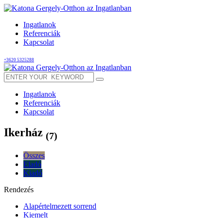
Ingatlanok
Referenciák
Kapcsolat
+3620 5325288
Ingatlanok
Referenciák
Kapcsolat
Ikerház
(7)
Összes
Eladó
Kiadó
Rendezés
Alapértelmezett sorrend
Kiemelt