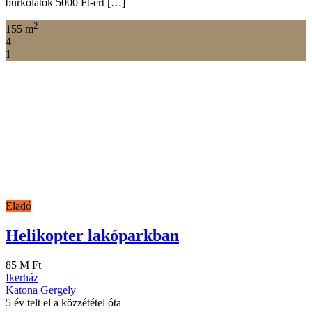
burkolatok 5000 Ft-ért […]
2
155 m
4
1
Eladó
Helikopter lakóparkban
85 M Ft
Ikerház
Katona Gergely
5 év telt el a közzététel óta