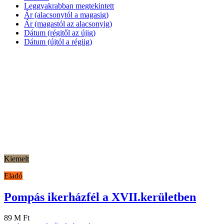
Leggyakrabban megtekintett
Ár (alacsonytól a magasig)
Ár (magastól az alacsonyig)
Dátum (régitől az újig)
Dátum (újtól a régiig)
Kiemelt
Eladó
Pompás ikerházfél a XVII.kerületben
89 M Ft