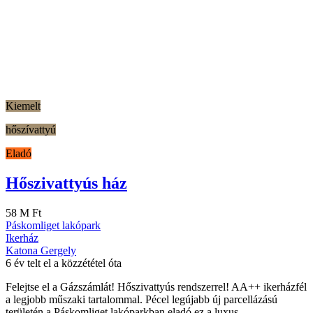
Kiemelt
hőszívattyú
Eladó
Hőszivattyús ház
58 M Ft
Páskomliget lakópark
Ikerház
Katona Gergely
6 év telt el a közzététel óta
Felejtse el a Gázszámlát! Hőszivattyús rendszerrel! AA++ ikerházfél
a legjobb műszaki tartalommal. Pécel legújabb új parcellázású
területén a Páskomliget lakóparkban eladó ez a luxus