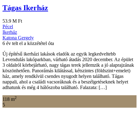
Tágas Ikerház
53.9 M Ft
Pécel
Ikerház
Katona Gergely
6 év telt el a közzététel óta
Új építésű ikerházi lakások eladók az egyik legkedveltebb
Levendulás lakóparkban, várható átadás 2020 december. Az épület
3 oldalról körbejárható, nagy tágas terek jellemzik a jó alaprajzának
köszönhetően. Panorámás kilátással, kétszintes (földszint+emelet)
ház, amely rendkívül csendes nyugodt helyen található. Tágas
nappali, ahol a családi vacsoráknak és a beszélgetéseknek helyet
adhatunk és még 4 hálószoba található. Falazata: […]
2
118 m
5