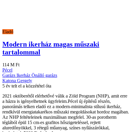
Eladó
Modern ikerház magas műszaki
tartalommal
114 M Ft
Pécel
Garázs
Ikerház
Önálló garázs
Katona Gergely
5 év telt el a közzététel óta
2021 októberétől elérhetővé válik a Zöld Program (NHP), amit erre
a házra is igényelhetnek ügyfeleim.Pécel új építésű részén,
panorámás telken eladó ez a modern-minimalista stílusú ikerház,
rendkívül energiatakarékos műszaki megoldásokat hordoz magában.
Az NHP feltételeinek maximálisan megfelel. 30-as porotherm
téglából épül 15 cm-es grafitos hőszigeteléssel, rejtett
aluredőnyökkel, 3 rétegű műanyag, színes nyílászárókkal,