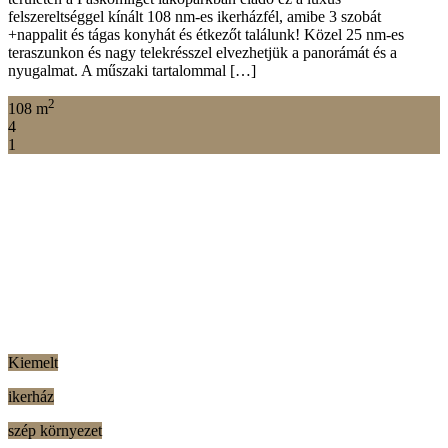
felszereltséggel kínált 108 nm-es ikerházfél, amibe 3 szobát
+nappalit és tágas konyhát és étkezőt találunk! Közel 25 nm-es
teraszunkon és nagy telekrésszel elvezhetjük a panorámát és a
nyugalmat. A műszaki tartalommal […]
2
108 m
4
1
Kiemelt
ikerház
szép környezet