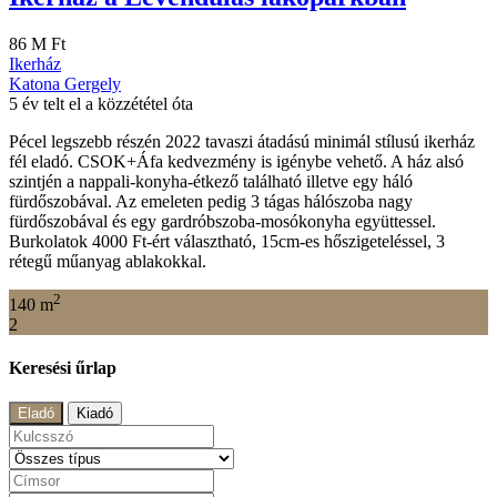
86 M Ft
Ikerház
Katona Gergely
5 év telt el a közzététel óta
Pécel legszebb részén 2022 tavaszi átadású minimál stílusú ikerház
fél eladó. CSOK+Áfa kedvezmény is igénybe vehető. A ház alsó
szintjén a nappali-konyha-étkező található illetve egy háló
fürdőszobával. Az emeleten pedig 3 tágas hálószoba nagy
fürdőszobával és egy gardróbszoba-mosókonyha együttessel.
Burkolatok 4000 Ft-ért választható, 15cm-es hőszigeteléssel, 3
rétegű műanyag ablakokkal.
2
140 m
2
Keresési űrlap
Eladó
Kiadó