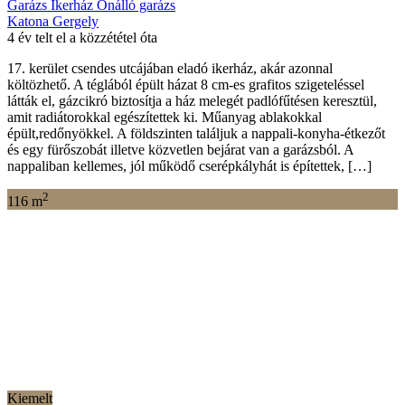
Garázs
Ikerház
Önálló garázs
Katona Gergely
4 év telt el a közzététel óta
17. kerület csendes utcájában eladó ikerház, akár azonnal
költözhető. A téglából épült házat 8 cm-es grafitos szigeteléssel
látták el, gázcikró biztosítja a ház melegét padlófűtésen keresztül,
amit radiátorokkal egészítettek ki. Műanyag ablakokkal
épült,redőnyökkel. A földszinten találjuk a nappali-konyha-étkezőt
és egy fürőszobát illetve közvetlen bejárat van a garázsból. A
nappaliban kellemes, jól működő cserépkályhát is építettek, […]
2
116 m
Kiemelt