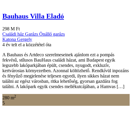
Bauhaus Villa Eladó
298 M Ft
Családi ház
Garázs
Önálló garázs
Katona Gergely
4 év telt el a közzététel óta
A Bauhaus és Artdeco szerelmeseinek ajánlom ezt a pompás
fekvésű, stílusos BauHaus családi házat, ami Budapest egyik
legszebb lakóparkjában épült, csendes, nyugodt, exkluzív,
kertvárosias környezetben. Azonnal költözhető. Rendkívül inpozáns
és fényűző megjelenése teljesen egyedi, ilyen sikkes házat nem
találni az egész városban, ritka lehetőség, gyorsan gazdára fog
találni. A lakópark egyik csendes mellékutcájában, a Hamvas […]
2
280 m
5