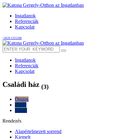
Ingatlanok
Referenciák
Kapcsolat
+3620 5325288
Ingatlanok
Referenciák
Kapcsolat
Családi ház
(3)
Összes
Eladó
Kiadó
Rendezés
Alapértelmezett sorrend
Kiemelt