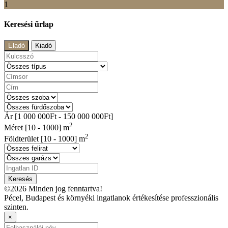
1
Keresési űrlap
Eladó
Kiadó
Ár [
1 000 000Ft
-
150 000 000Ft
]
2
Méret [
10
-
1000
] m
2
Földterület [
10
-
1000
] m
Keresés
©2026 Minden jog fenntartva!
Pécel, Budapest és környéki ingatlanok értékesítése professzionális
szinten.
×