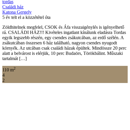
tordas
Családi ház
Katona Gergely
5 év telt el a közzététel óta
Zöldhitelnek megfelel, CSOK és Áfa visszaigénylés is igényelhető
rá. CSALÁDI HÁZ!!! Kivételes ingatlant kínálunk eladásra Tordas
egyik legszebb részén, egy csendes zsákutcában, az erdő szélén. A
zsákutcában összesen 6 ház található, nagyon csendes nyugodt
környék. Az utcában csak családi házak épültek. Mindössze 20 perc
alatt a belvárost is elérjük, 10 perc Budaörs, Törökbálint. Műszaki
tartalmát […]
2
110 m
4
2