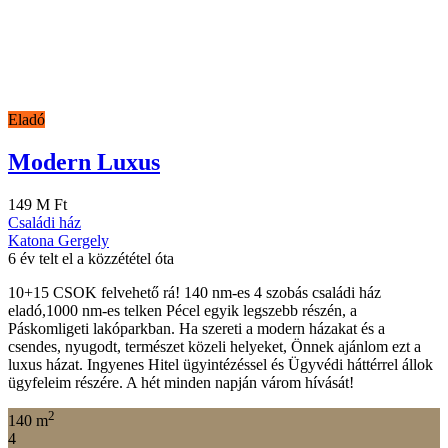
Eladó
Modern Luxus
149 M Ft
Családi ház
Katona Gergely
6 év telt el a közzététel óta
10+15 CSOK felvehető rá! 140 nm-es 4 szobás családi ház
eladó,1000 nm-es telken Pécel egyik legszebb részén, a
Páskomligeti lakóparkban. Ha szereti a modern házakat és a
csendes, nyugodt, természet közeli helyeket, Önnek ajánlom ezt a
luxus házat. Ingyenes Hitel ügyintézéssel és Ügyvédi háttérrel állok
ügyfeleim részére. A hét minden napján várom hívását!
2
140 m
4