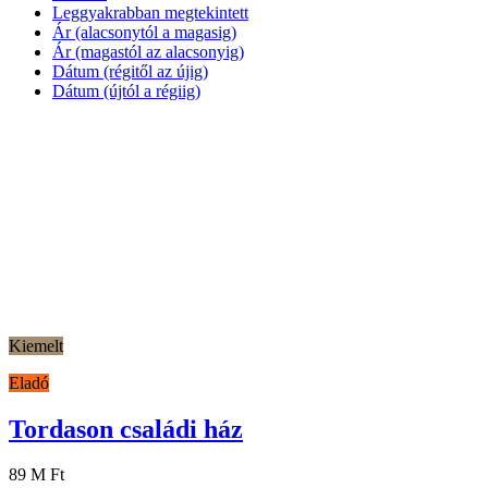
Leggyakrabban megtekintett
Ár (alacsonytól a magasig)
Ár (magastól az alacsonyig)
Dátum (régitől az újig)
Dátum (újtól a régiig)
Kiemelt
Eladó
Tordason családi ház
89 M Ft