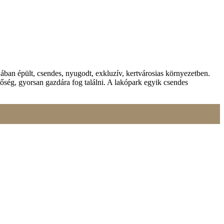
grafitos hőszigeteléssel, rejtett aluredőnyökkel, 3 rétegű műanyag,