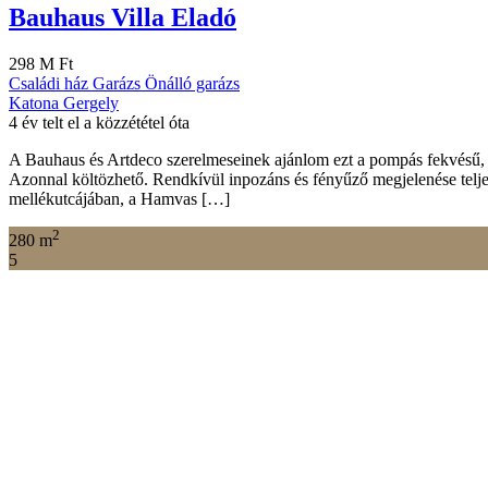
energiatakarékos műszaki megoldásokat hordoz magában. Az NHP feltét
színes nyílászárókkal, burkolatok 5000 Ft-ért […]
2
155 m
4
1
Keresési űrlap
Eladó
Kiadó
Ár [
1 000 000Ft
-
150 000 000Ft
]
2
Méret [
10
-
1000
] m
2
Földterület [
10
-
1000
] m
Keresés