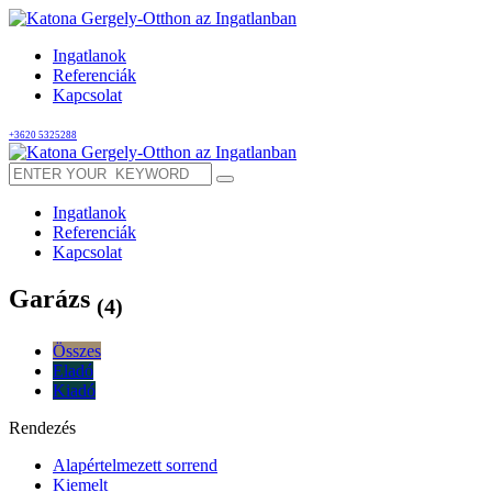
Ingatlanok
Referenciák
Kapcsolat
+3620 5325288
Ingatlanok
Referenciák
Kapcsolat
Garázs
(4)
Összes
Eladó
Kiadó
Rendezés
Alapértelmezett sorrend
Kiemelt