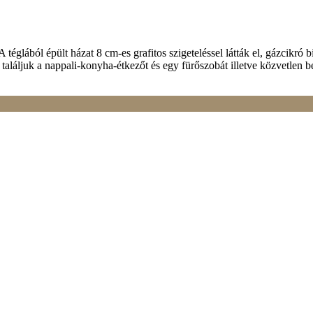
elel a BB előírásoknak és minden más támogatás is igénybe vehető rá., 
lyan mint egy családi ház. A lakószinten 3 hálószoba és nappali található