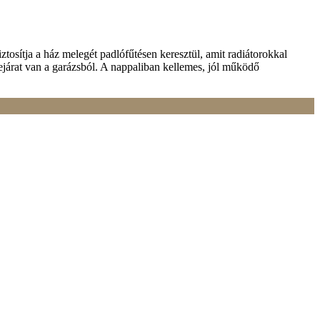
Gyönyörű, örök panorámás telken, +30-as téglából készült 15cm-es
, az alsó szinten pedig […]