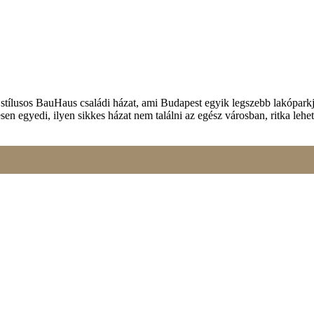
eleinek maximálisan megfelel. 30-as porotherm téglából épül 15 cm-es 