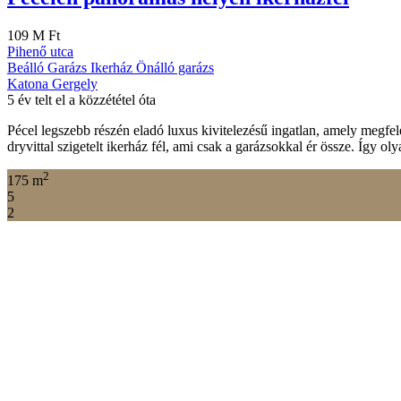
298 M Ft
Családi ház
Garázs
Önálló garázs
Katona Gergely
4 év telt el a közzététel óta
A Bauhaus és Artdeco szerelmeseinek ajánlom ezt a pompás fekvésű, s
Azonnal költözhető. Rendkívül inpozáns és fényűző megjelenése teljese
mellékutcájában, a Hamvas […]
2
280 m
5
Eladó
Modern ikerház magas műszaki tartalom
114 M Ft
Pécel
Garázs
Ikerház
Önálló garázs
Katona Gergely
5 év telt el a közzététel óta
2021 októberétől elérhetővé válik a Zöld Program (NHP), amit erre a h