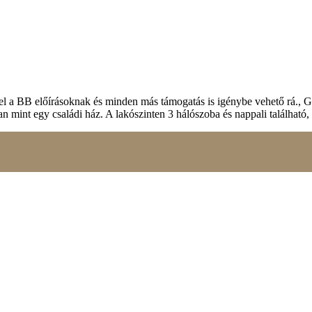
tílusos BauHaus családi házat, ami Budapest egyik legszebb lakóparkjá
n egyedi, ilyen sikkes házat nem találni az egész városban, ritka lehe
mal
ázra is igényelhetnek ügyfeleim.Pécel új építésű részén, panorámás tel