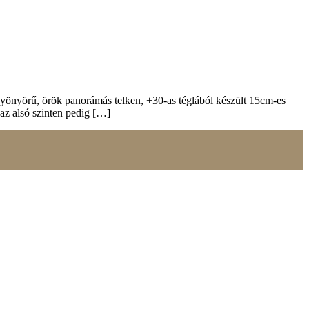
ban épült, csendes, nyugodt, exkluzív, kertvárosias környezetben.
tőség, gyorsan gazdára fog találni. A lakópark egyik csendes
ken eladó ez a modern-minimalista stílusú ikerház, rendkívül