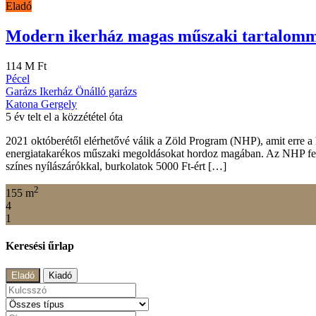
©2026 Minden jog fenntartva!
Pécel, Budapest és környéki ingatlanok értékesítése professzionális sz
×
Emlékezzen rám
Elveszett jelszó
Bejelentkezés
Összehasonlítás