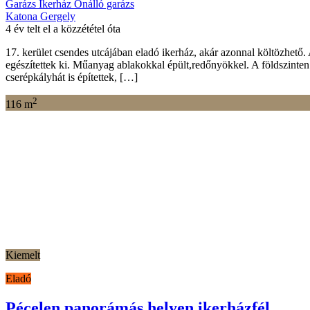
Kiemelt
Eladó
Pécelen panorámás helyen ikerházfél
109 M Ft
Pihenő utca
Beálló
Garázs
Ikerház
Önálló garázs
Katona Gergely
5 év telt el a közzététel óta
Pécel legszebb részén eladó luxus kivitelezésű ingatlan, amely megf
dryvittal szigetelt ikerház fél, ami csak a garázsokkal ér össze. Így o
2
175 m
5
2
Bauhaus Villa Eladó