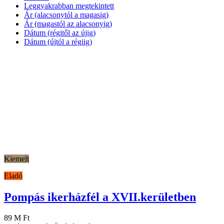
Leggyakrabban megtekintett
Ár (alacsonytól a magasig)
Ár (magastól az alacsonyig)
Dátum (régitől az újig)
Dátum (újtól a régiig)
Kiemelt
Eladó
Pompás ikerházfél a XVII.kerületben
89 M Ft
Garázs
Ikerház
Önálló garázs
Katona Gergely
4 év telt el a közzététel óta
17. kerület csendes utcájában eladó ikerház, akár azonnal költözhető. A
egészítettek ki. Műanyag ablakokkal épült,redőnyökkel. A földszinten 
cserépkályhát is építettek, […]
2
116 m