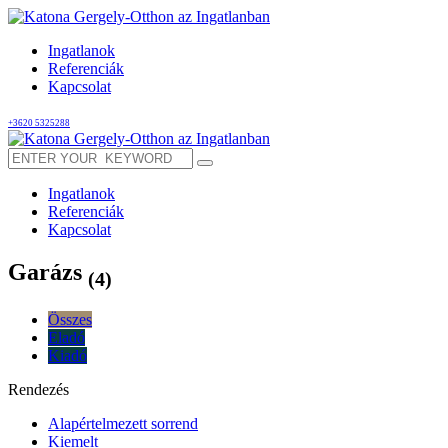
Ingatlanok
Referenciák
Kapcsolat
+3620 5325288
Ingatlanok
Referenciák
Kapcsolat
Garázs
(4)
Összes
Eladó
Kiadó
Rendezés
Alapértelmezett sorrend
Kiemelt