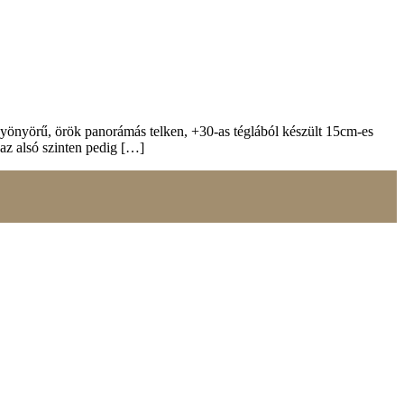
Gyönyörű, örök panorámás telken, +30-as téglából készült 15cm-es
, az alsó szinten pedig […]