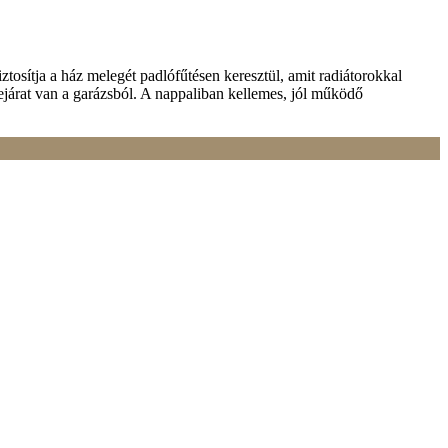
iztosítja a ház melegét padlófűtésen keresztül, amit radiátorokkal
bejárat van a garázsból. A nappaliban kellemes, jól működő