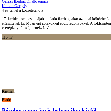
Garázs
Ikerház
Önálló garázs
Katona Gergely
4 év telt el a közzététel óta
17. kerület csendes utcájában eladó ikerház, akár azonnal költözhető. A
egészítettek ki. Műanyag ablakokkal épült,redőnyökkel. A földszinten 
cserépkályhát is építettek, […]
2
116 m
Kiemelt
Eladó
Pécelen panorámás helyen ikerházfél