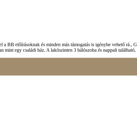
elel a BB előírásoknak és minden más támogatás is igénybe vehető rá., 
lyan mint egy családi ház. A lakószinten 3 hálószoba és nappali található