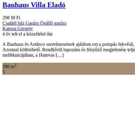
Bauhaus Villa Eladó
298 M Ft
Családi ház
Garázs
Önálló garázs
Katona Gergely
4 év telt el a közzététel óta
A Bauhaus és Artdeco szerelmeseinek ajánlom ezt a pompás fekvésű, s
Azonnal költözhető. Rendkívül inpozáns és fényűző megjelenése teljese
mellékutcájában, a Hamvas […]
2
280 m
5