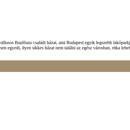
tílusos BauHaus családi házat, ami Budapest egyik legszebb lakóparkjá
n egyedi, ilyen sikkes házat nem találni az egész városban, ritka lehe