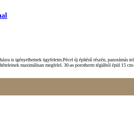
mal
ázra is igényelhetnek ügyfeleim.Pécel új építésű részén, panorámás tel
eleinek maximálisan megfelel. 30-as porotherm téglából épül 15 cm-es 