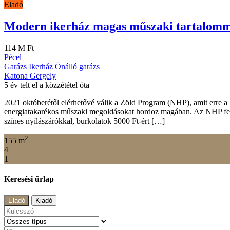
Eladó
Modern ikerház magas műszaki tartalom
114 M Ft
Pécel
Garázs
Ikerház
Önálló garázs
Katona Gergely
5 év telt el a közzététel óta
2021 októberétől elérhetővé válik a Zöld Program (NHP), amit erre a h
energiatakarékos műszaki megoldásokat hordoz magában. Az NHP feltét
színes nyílászárókkal, burkolatok 5000 Ft-ért […]
2
155 m
4
1
Keresési űrlap
Eladó
Kiadó