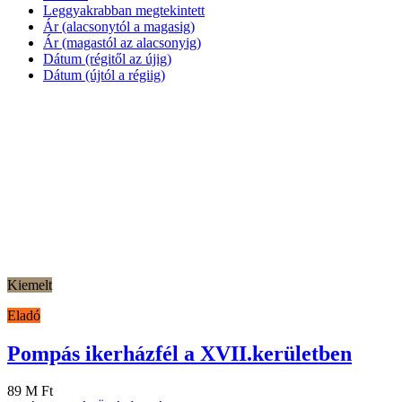
Leggyakrabban megtekintett
Ár (alacsonytól a magasig)
Ár (magastól az alacsonyig)
Dátum (régitől az újig)
Dátum (újtól a régiig)
Kiemelt
Eladó
Pompás ikerházfél a XVII.kerületben
89 M Ft