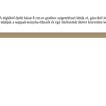
 téglából épült házat 8 cm-es grafitos szigeteléssel látták el, gázcikró b
találjuk a nappali-konyha-étkezőt és egy fürőszobát illetve közvetlen 