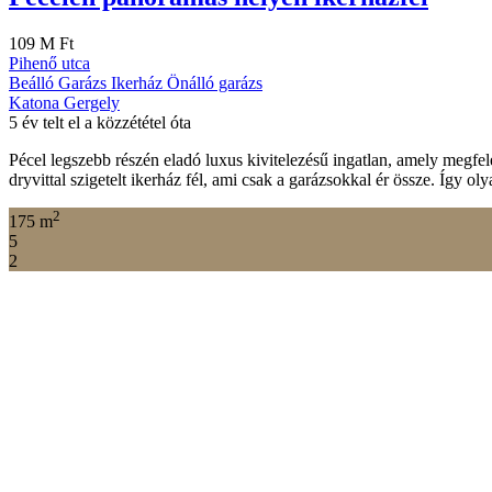
109 M Ft
Pihenő utca
Beálló
Garázs
Ikerház
Önálló garázs
Katona Gergely
5 év telt el a közzététel óta
Pécel legszebb részén eladó luxus kivitelezésű ingatlan, amely megf
dryvittal szigetelt ikerház fél, ami csak a garázsokkal ér össze. Így o
2
175 m
5
2