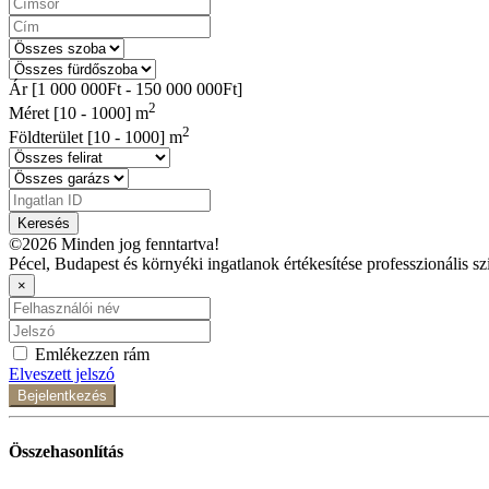
Ár [
1 000 000Ft
-
150 000 000Ft
]
2
Méret [
10
-
1000
] m
2
Földterület [
10
-
1000
] m
Keresés
©2026 Minden jog fenntartva!
Pécel, Budapest és környéki ingatlanok értékesítése professzionális sz
×
Emlékezzen rám
Elveszett jelszó
Bejelentkezés
Összehasonlítás