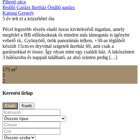
Pihenő utca
Beálló
Garázs
Ikerház
Önálló garázs
Katona Gergely
5 év telt el a közzététel óta
Pécel legszebb részén eladó luxus kivitelezésű ingatlan, amely
megfelel a BB előírásoknak és minden más támogatás is igénybe
vehető rá., Gyönyörű, örök panorámás telken, +30-as téglából
készült 15cm-es dryvittal szigetelt ikerház fél, ami csak a
garázsokkal ér össze. Így olyan mint egy családi ház. A lakószinten
3 hálószoba és nappali található, az alsó szinten pedig […]
2
175 m
5
2
Keresési űrlap
Eladó
Kiadó