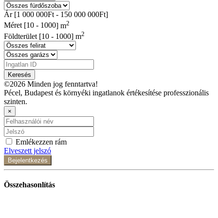
Ár [
1 000 000Ft
-
150 000 000Ft
]
2
Méret [
10
-
1000
] m
2
Földterület [
10
-
1000
] m
Keresés
©2026 Minden jog fenntartva!
Pécel, Budapest és környéki ingatlanok értékesítése professzionális
szinten.
×
Emlékezzen rám
Elveszett jelszó
Bejelentkezés
Összehasonlítás