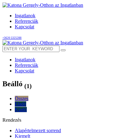
Ingatlanok
Referenciák
Kapcsolat
+3620 5325288
Ingatlanok
Referenciák
Kapcsolat
Beálló
(1)
Összes
Eladó
Kiadó
Rendezés
Alapértelmezett sorrend
Kiemelt