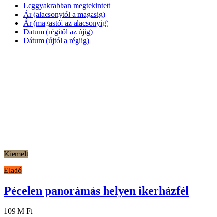
Leggyakrabban megtekintett
Ár (alacsonytól a magasig)
Ár (magastól az alacsonyig)
Dátum (régitől az újig)
Dátum (újtól a régiig)
Kiemelt
Eladó
Pécelen panorámás helyen ikerházfél
109 M Ft