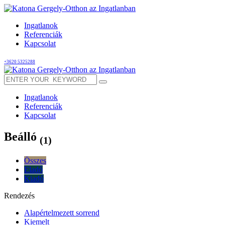
Ingatlanok
Referenciák
Kapcsolat
+3620 5325288
Ingatlanok
Referenciák
Kapcsolat
Beálló
(1)
Összes
Eladó
Kiadó
Rendezés
Alapértelmezett sorrend
Kiemelt