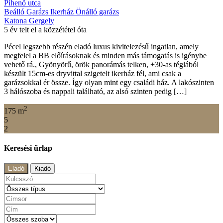
Pihenő utca
Beálló
Garázs
Ikerház
Önálló garázs
Katona Gergely
5 év telt el a közzététel óta
Pécel legszebb részén eladó luxus kivitelezésű ingatlan, amely
megfelel a BB előírásoknak és minden más támogatás is igénybe
vehető rá., Gyönyörű, örök panorámás telken, +30-as téglából
készült 15cm-es dryvittal szigetelt ikerház fél, ami csak a
garázsokkal ér össze. Így olyan mint egy családi ház. A lakószinten
3 hálószoba és nappali található, az alsó szinten pedig […]
2
175 m
5
2
Keresési űrlap
Eladó
Kiadó