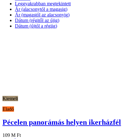
Leggyakrabban megtekintett
Ár (alacsonytól a magasig)
Ár (magastól az alacsonyig)
Dátum (régitől az újig)
Dátum (újtól a régiig)
Kiemelt
Eladó
Pécelen panorámás helyen ikerházfél
109 M Ft