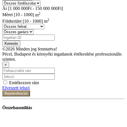
Ár [
1 000 000Ft
-
150 000 000Ft
]
2
Méret [
10
-
1000
] m
2
Földterület [
10
-
1000
] m
Keresés
©2026 Minden jog fenntartva!
Pécel, Budapest és környéki ingatlanok értékesítése professzionális
szinten.
×
Emlékezzen rám
Elveszett jelszó
Bejelentkezés
Összehasonlítás