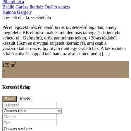
Pihenő utca
Beálló
Garázs
Ikerház
Önálló garázs
Katona Gergely
5 év telt el a közzététel óta
Pécel legszebb részén eladó luxus kivitelezésű ingatlan, amely
megfelel a BB előírásoknak és minden más támogatás is igénybe
vehető rá., Gyönyörű, örök panorámás telken, +30-as téglából
készült 15cm-es dryvittal szigetelt ikerház fél, ami csak a
garázsokkal ér össze. Így olyan mint egy családi ház. A lakószinten
3 hálószoba és nappali található, az alsó szinten pedig […]
2
175 m
5
2
Keresési űrlap
Eladó
Kiadó