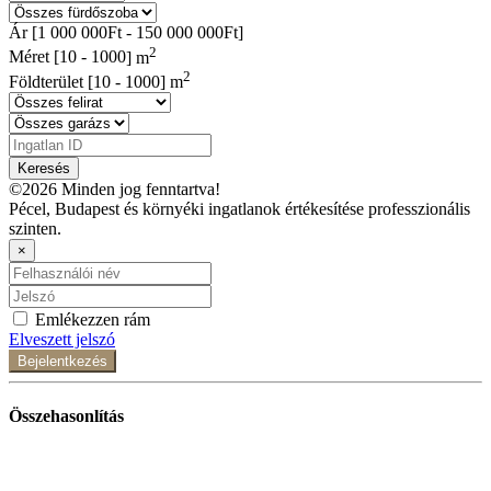
Ár [
1 000 000Ft
-
150 000 000Ft
]
2
Méret [
10
-
1000
] m
2
Földterület [
10
-
1000
] m
Keresés
©2026 Minden jog fenntartva!
Pécel, Budapest és környéki ingatlanok értékesítése professzionális
szinten.
×
Emlékezzen rám
Elveszett jelszó
Bejelentkezés
Összehasonlítás