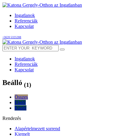
Ingatlanok
Referenciák
Kapcsolat
+3620 5325288
Ingatlanok
Referenciák
Kapcsolat
Beálló
(1)
Összes
Eladó
Kiadó
Rendezés
Alapértelmezett sorrend
Kiemelt