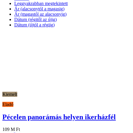
Leggyakrabban megtekintett
Ár (alacsonytól a magasig)
Ár (magastól az alacsonyig)
Dátum (régitől az újig)
Dátum (újtól a régiig)
Kiemelt
Eladó
Pécelen panorámás helyen ikerházfél
109 M Ft