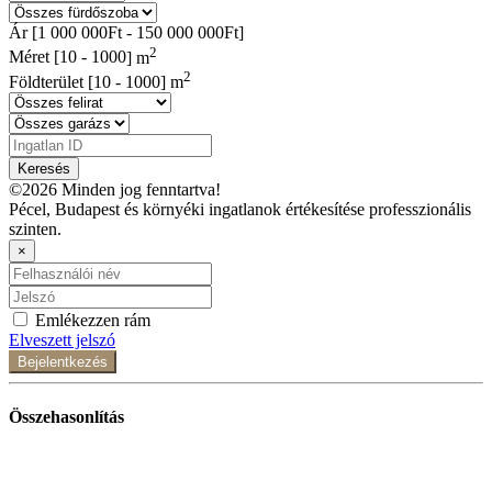
Ár [
1 000 000Ft
-
150 000 000Ft
]
2
Méret [
10
-
1000
] m
2
Földterület [
10
-
1000
] m
Keresés
©2026 Minden jog fenntartva!
Pécel, Budapest és környéki ingatlanok értékesítése professzionális
szinten.
×
Emlékezzen rám
Elveszett jelszó
Bejelentkezés
Összehasonlítás