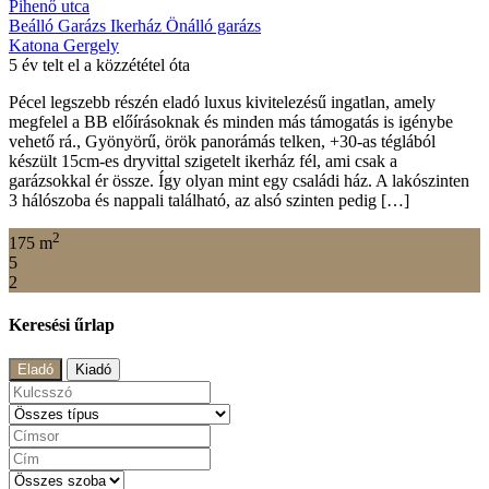
Pihenő utca
Beálló
Garázs
Ikerház
Önálló garázs
Katona Gergely
5 év telt el a közzététel óta
Pécel legszebb részén eladó luxus kivitelezésű ingatlan, amely
megfelel a BB előírásoknak és minden más támogatás is igénybe
vehető rá., Gyönyörű, örök panorámás telken, +30-as téglából
készült 15cm-es dryvittal szigetelt ikerház fél, ami csak a
garázsokkal ér össze. Így olyan mint egy családi ház. A lakószinten
3 hálószoba és nappali található, az alsó szinten pedig […]
2
175 m
5
2
Keresési űrlap
Eladó
Kiadó