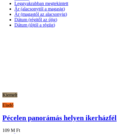
Leggyakrabban megtekintett
Ár (alacsonytól a magasig)
Ár (magastól az alacsonyig)
Dátum (régitől az újig)
Dátum (újtól a régiig)
Kiemelt
Eladó
Pécelen panorámás helyen ikerházfél
109 M Ft