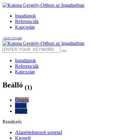
Ingatlanok
Referenciák
Kapcsolat
+3620 5325288
Ingatlanok
Referenciák
Kapcsolat
Beálló
(1)
Összes
Eladó
Kiadó
Rendezés
Alapértelmezett sorrend
Kiemelt