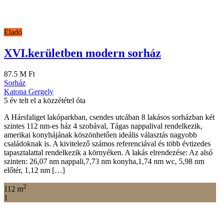
Eladó
XVI.kerületben modern sorház
87.5 M Ft
Sorház
Katona Gergely
5 év telt el a közzététel óta
A Hársfaliget lakóparkban, csendes utcában 8 lakásos sorházban két
szintes 112 nm-es ház 4 szobával, Tágas nappalival rendelkezik,
amerikai konyhájának köszönhetően ideális választás nagyobb
családoknak is. A kivitelező számos referenciával és több évtizedes
tapasztalattal rendelkezik a környéken. A lakás elrendezése: Az alsó
szinten: 26,07 nm nappali,7,73 nm konyha,1,74 nm wc, 5,98 nm
előtér, 1,12 nm […]
2
112 m
1