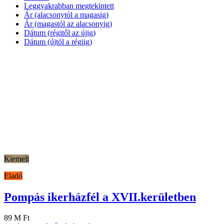
Leggyakrabban megtekintett
Ár (alacsonytól a magasig)
Ár (magastól az alacsonyig)
Dátum (régitől az újig)
Dátum (újtól a régiig)
Kiemelt
Eladó
Pompás ikerházfél a XVII.kerületben
89 M Ft