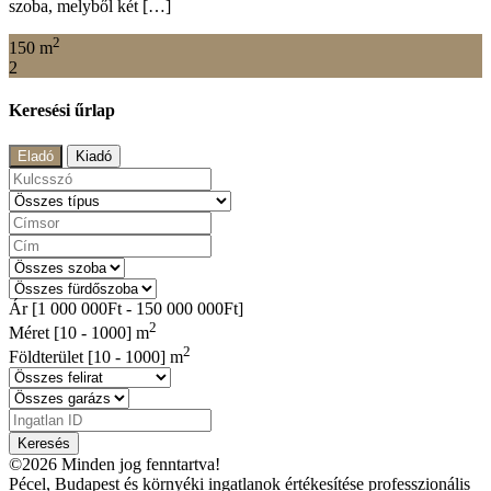
szoba, melyből két […]
2
150 m
2
Keresési űrlap
Eladó
Kiadó
Ár [
1 000 000Ft
-
150 000 000Ft
]
2
Méret [
10
-
1000
] m
2
Földterület [
10
-
1000
] m
Keresés
©2026 Minden jog fenntartva!
Pécel, Budapest és környéki ingatlanok értékesítése professzionális