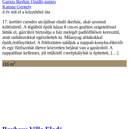
Garázs
Ikerház
Önálló garázs
Katona Gergely
4 év telt el a közzététel óta
17. kerület csendes utcájában eladó ikerház, akár azonnal
költözhető. A téglából épült házat 8 cm-es grafitos szigeteléssel
látták el, gázcikró biztosítja a ház melegét padlófűtésen keresztül,
amit radiátorokkal egészítettek ki. Műanyag ablakokkal
épült,redőnyökkel. A földszinten találjuk a nappali-konyha-étkezőt
és egy fürőszobát illetve közvetlen bejárat van a garázsból. A
nappaliban kellemes, jól működő cserépkályhát is építettek, […]
2
116 m