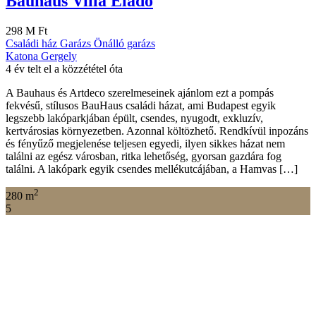
Bauhaus Villa Eladó
298 M Ft
Családi ház
Garázs
Önálló garázs
Katona Gergely
4 év telt el a közzététel óta
A Bauhaus és Artdeco szerelmeseinek ajánlom ezt a pompás
fekvésű, stílusos BauHaus családi házat, ami Budapest egyik
legszebb lakóparkjában épült, csendes, nyugodt, exkluzív,
kertvárosias környezetben. Azonnal költözhető. Rendkívül inpozáns
és fényűző megjelenése teljesen egyedi, ilyen sikkes házat nem
találni az egész városban, ritka lehetőség, gyorsan gazdára fog
találni. A lakópark egyik csendes mellékutcájában, a Hamvas […]
2
280 m
5