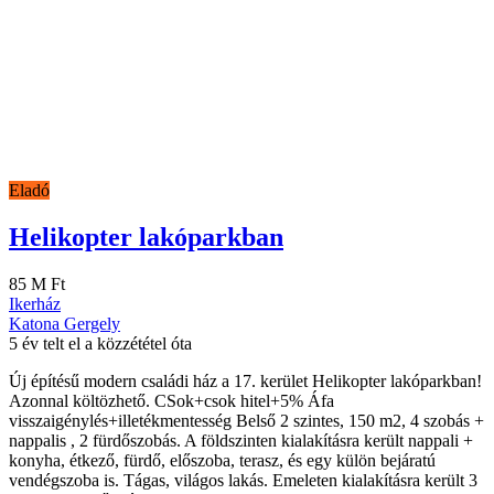
Eladó
Helikopter lakóparkban
85 M Ft
Ikerház
Katona Gergely
5 év telt el a közzététel óta
Új építésű modern családi ház a 17. kerület Helikopter lakóparkban!
Azonnal költözhető. CSok+csok hitel+5% Áfa
visszaigénylés+illetékmentesség Belső 2 szintes, 150 m2, 4 szobás +
nappalis , 2 fürdőszobás. A földszinten kialakításra került nappali +
konyha, étkező, fürdő, előszoba, terasz, és egy külön bejáratú
vendégszoba is. Tágas, világos lakás. Emeleten kialakításra került 3