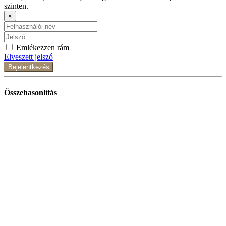
szinten.
×
Emlékezzen rám
Elveszett jelszó
Bejelentkezés
Összehasonlítás