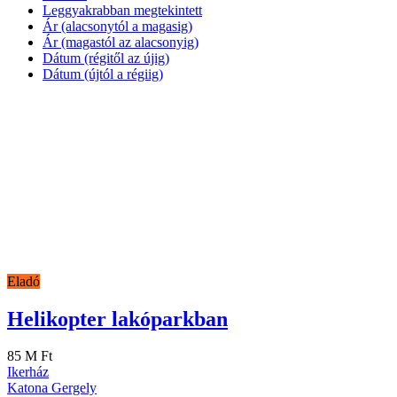
Leggyakrabban megtekintett
Ár (alacsonytól a magasig)
Ár (magastól az alacsonyig)
Dátum (régitől az újig)
Dátum (újtól a régiig)
Eladó
Helikopter lakóparkban
85 M Ft
Ikerház
Katona Gergely