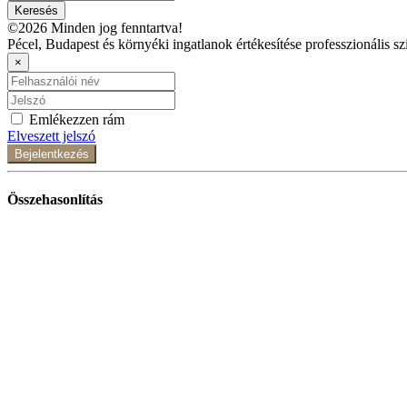
Keresés
©2026 Minden jog fenntartva!
Pécel, Budapest és környéki ingatlanok értékesítése professzionális sz
×
Emlékezzen rám
Elveszett jelszó
Bejelentkezés
Összehasonlítás