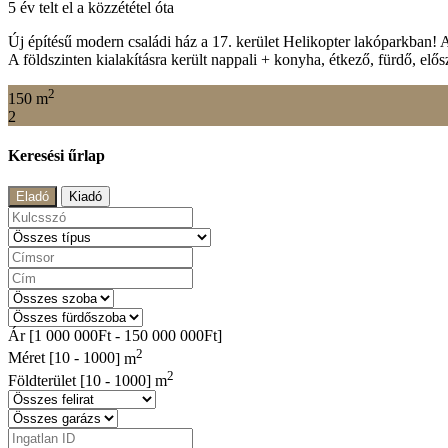
5 év telt el a közzététel óta
Új építésű modern családi ház a 17. kerület Helikopter lakóparkban!
A földszinten kialakításra került nappali + konyha, étkező, fürdő, elő
2
150 m
2
Keresési űrlap
Eladó
Kiadó
Ár [
1 000 000Ft
-
150 000 000Ft
]
2
Méret [
10
-
1000
] m
2
Földterület [
10
-
1000
] m