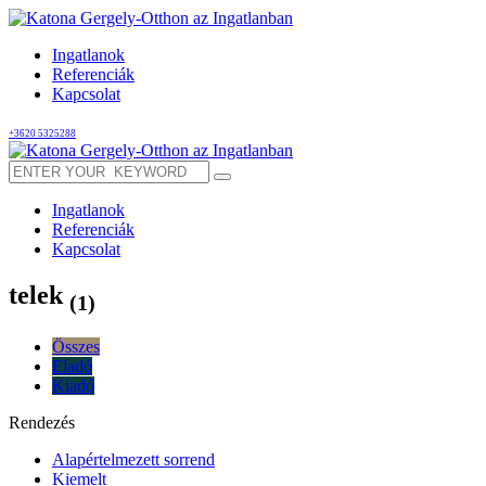
Ingatlanok
Referenciák
Kapcsolat
+3620 5325288
Ingatlanok
Referenciák
Kapcsolat
telek
(1)
Összes
Eladó
Kiadó
Rendezés
Alapértelmezett sorrend
Kiemelt