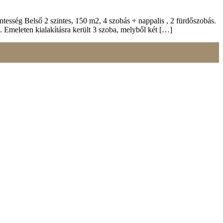
esség Belső 2 szintes, 150 m2, 4 szobás + nappalis , 2 fürdőszobás.
s. Emeleten kialakításra került 3 szoba, melyből két […]