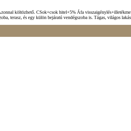
 Azonnal költözhető. CSok+csok hitel+5% Áfa visszaigénylés+illetékment
szoba, terasz, és egy külön bejáratú vendégszoba is. Tágas, világos laká