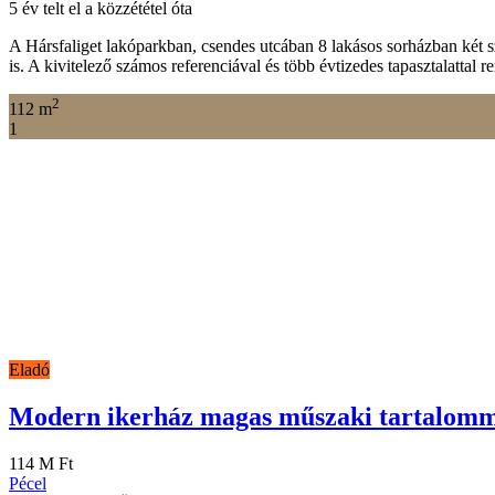
5 év telt el a közzététel óta
A Hársfaliget lakóparkban, csendes utcában 8 lakásos sorházban két 
is. A kivitelező számos referenciával és több évtizedes tapasztalatt
2
112 m
1
Eladó
Modern ikerház magas műszaki tartalom
114 M Ft
Pécel