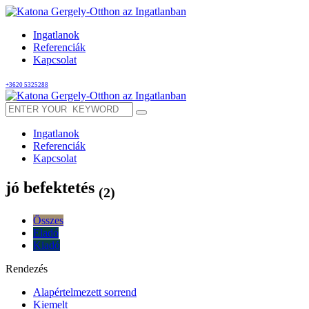
Ingatlanok
Referenciák
Kapcsolat
+3620 5325288
Ingatlanok
Referenciák
Kapcsolat
jó befektetés
(2)
Összes
Eladó
Kiadó
Rendezés
Alapértelmezett sorrend
Kiemelt