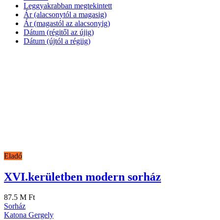
Leggyakrabban megtekintett
Ár (alacsonytól a magasig)
Ár (magastól az alacsonyig)
Dátum (régitől az újig)
Dátum (újtól a régiig)
Eladó
XVI.kerületben modern sorház
87.5 M Ft
Sorház
Katona Gergely