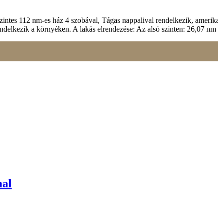
szintes 112 nm-es ház 4 szobával, Tágas nappalival rendelkezik, ameri
al rendelkezik a környéken. A lakás elrendezése: Az alsó szinten: 26,07
mal