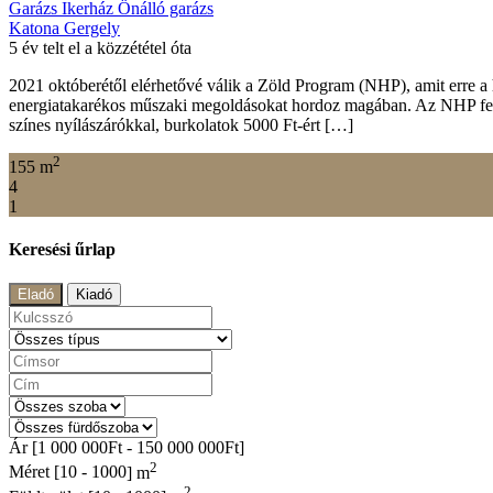
Garázs
Ikerház
Önálló garázs
Katona Gergely
5 év telt el a közzététel óta
2021 októberétől elérhetővé válik a Zöld Program (NHP), amit erre a h
energiatakarékos műszaki megoldásokat hordoz magában. Az NHP feltét
színes nyílászárókkal, burkolatok 5000 Ft-ért […]
2
155 m
4
1
Keresési űrlap
Eladó
Kiadó
Ár [
1 000 000Ft
-
150 000 000Ft
]
2
Méret [
10
-
1000
] m
2