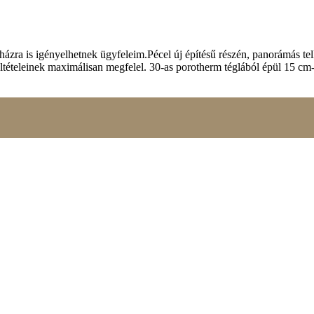
ázra is igényelhetnek ügyfeleim.Pécel új építésű részén, panorámás tel
eleinek maximálisan megfelel. 30-as porotherm téglából épül 15 cm-es 