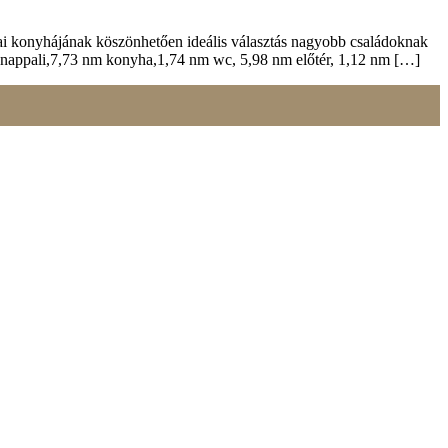
kai konyhájának köszönhetően ideális választás nagyobb családoknak
 nm nappali,7,73 nm konyha,1,74 nm wc, 5,98 nm előtér, 1,12 nm […]