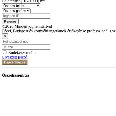
Földterület [
10
-
1000
] m
Keresés
©2026 Minden jog fenntartva!
Pécel, Budapest és környéki ingatlanok értékesítése professzionális sz
×
Emlékezzen rám
Elveszett jelszó
Bejelentkezés
Összehasonlítás