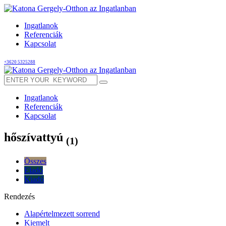
Ingatlanok
Referenciák
Kapcsolat
+3620 5325288
Ingatlanok
Referenciák
Kapcsolat
hőszívattyú
(1)
Összes
Eladó
Kiadó
Rendezés
Alapértelmezett sorrend
Kiemelt