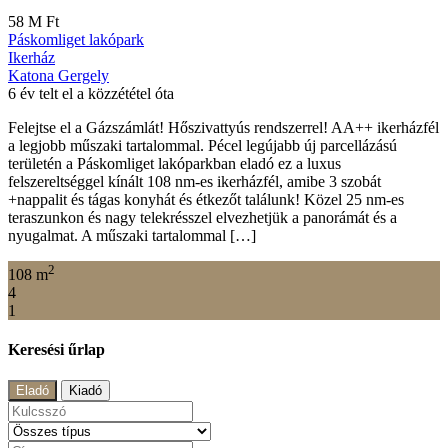
58 M Ft
Páskomliget lakópark
Ikerház
Katona Gergely
6 év telt el a közzététel óta
Felejtse el a Gázszámlát! Hőszivattyús rendszerrel! AA++ ikerházfél
a legjobb műszaki tartalommal. Pécel legújabb új parcellázású
területén a Páskomliget lakóparkban eladó ez a luxus
felszereltséggel kínált 108 nm-es ikerházfél, amibe 3 szobát
+nappalit és tágas konyhát és étkezőt találunk! Közel 25 nm-es
teraszunkon és nagy telekrésszel elvezhetjük a panorámát és a
nyugalmat. A műszaki tartalommal […]
2
108 m
4
1
Keresési űrlap
Eladó
Kiadó