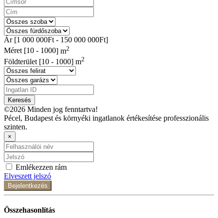
Ár [
1 000 000Ft
-
150 000 000Ft
]
2
Méret [
10
-
1000
] m
2
Földterület [
10
-
1000
] m
Keresés
©2026 Minden jog fenntartva!
Pécel, Budapest és környéki ingatlanok értékesítése professzionális
szinten.
×
Emlékezzen rám
Elveszett jelszó
Bejelentkezés
Összehasonlítás