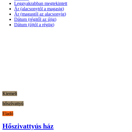
Leggyakrabban megtekintett
Ár (alacsonytól a magasig)
Ár (magastól az alacsonyig)
Dátum (régitől az újig)
Dátum (újtól a régiig)
Kiemelt
hőszívattyú
Eladó
Hőszivattyús ház