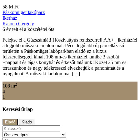
58 M Ft
Páskomliget lakópark
Ikerház
Katona Gergely
6 év telt el a közzététel óta
Felejtse el a Gázszámlát! Hőszivattyús rendszerrel! AA++ ikerházfél
a legjobb műszaki tartalommal. Pécel legújabb új parcellázású
területén a Páskomliget lakóparkban eladó ez a luxus
felszereltséggel kínált 108 nm-es ikerházfél, amibe 3 szobát
+nappalit és tágas konyhát és étkezőt találunk! Közel 25 nm-es
teraszunkon és nagy telekrésszel elvezhetjük a panorámát és a
nyugalmat. A műszaki tartalommal […]
2
108 m
4
1
Keresési űrlap
Eladó
Kiadó