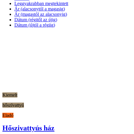
Leggyakrabban megtekintett
Ár (alacsonytól a magasig)
Ár (magastól az alacsonyig)
Dátum (régitől az újig)
Dátum (újtól a régiig)
Kiemelt
hőszívattyú
Eladó
Hőszivattyús ház