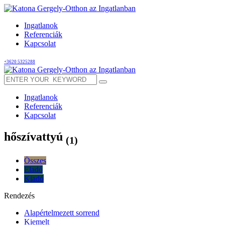
Ingatlanok
Referenciák
Kapcsolat
+3620 5325288
Ingatlanok
Referenciák
Kapcsolat
hőszívattyú
(1)
Összes
Eladó
Kiadó
Rendezés
Alapértelmezett sorrend
Kiemelt