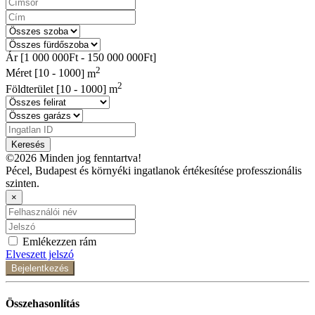
Ár [
1 000 000Ft
-
150 000 000Ft
]
2
Méret [
10
-
1000
] m
2
Földterület [
10
-
1000
] m
Keresés
©2026 Minden jog fenntartva!
Pécel, Budapest és környéki ingatlanok értékesítése professzionális
szinten.
×
Emlékezzen rám
Elveszett jelszó
Bejelentkezés
Összehasonlítás