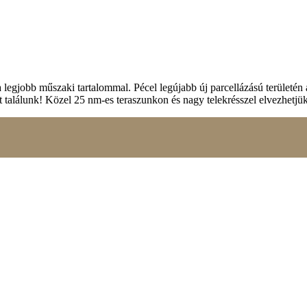
 legjobb műszaki tartalommal. Pécel legújabb új parcellázású területén 
őt találunk! Közel 25 nm-es teraszunkon és nagy telekrésszel elvezhet