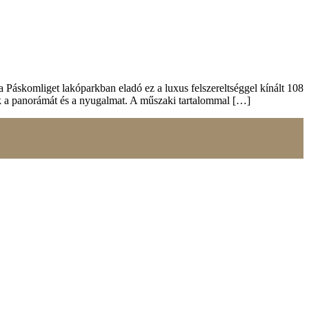
a Páskomliget lakóparkban eladó ez a luxus felszereltséggel kínált 108
jük a panorámát és a nyugalmat. A műszaki tartalommal […]