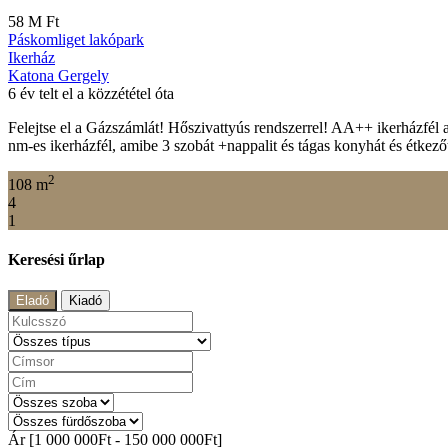
58 M Ft
Páskomliget lakópark
Ikerház
Katona Gergely
6 év telt el a közzététel óta
Felejtse el a Gázszámlát! Hőszivattyús rendszerrel! AA++ ikerházfél a
nm-es ikerházfél, amibe 3 szobát +nappalit és tágas konyhát és étkez
2
108 m
4
1
Keresési űrlap
Eladó
Kiadó
Ár [
1 000 000Ft
-
150 000 000Ft
]