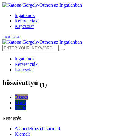
Ingatlanok
Referenciák
Kapcsolat
+3620 5325288
Ingatlanok
Referenciák
Kapcsolat
hőszívattyú
(1)
Összes
Eladó
Kiadó
Rendezés
Alapértelmezett sorrend
Kiemelt