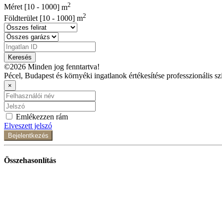
2
Méret [
10
-
1000
] m
2
Földterület [
10
-
1000
] m
Keresés
©2026 Minden jog fenntartva!
Pécel, Budapest és környéki ingatlanok értékesítése professzionális sz
×
Emlékezzen rám
Elveszett jelszó
Bejelentkezés
Összehasonlítás