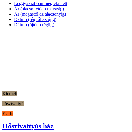
Leggyakrabban megtekintett
Ár (alacsonytól a magasig)
Ár (magastól az alacsonyig)
Dátum (régitől az újig)
Dátum (újtól a régiig)
Kiemelt
hőszívattyú
Eladó
Hőszivattyús ház